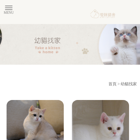
首頁
> 幼貓找家