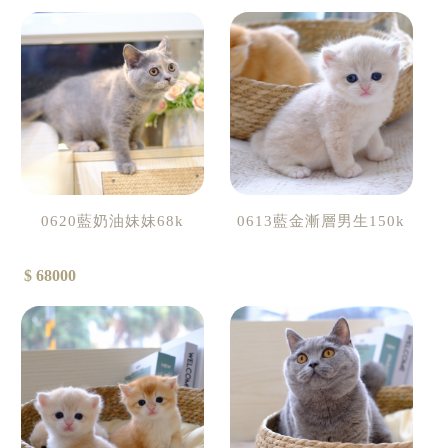
0620藍奶油妹妹68k
0613藍金漸層男生150k
$ 68000