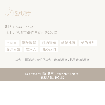
033113308
桃園市蘆竹區奉化路266號
回首頁
關於噯銤
預約須知
幼貓找家
貓的日常
客戶回饋
貓家具
聯絡我們
貓舍
桃園貓舍
蘆竹區貓舍
英短貓買賣
桃園英短貓買賣
Designed by
揚京快客
Copyright © 2026
..
累積人氣: 105182